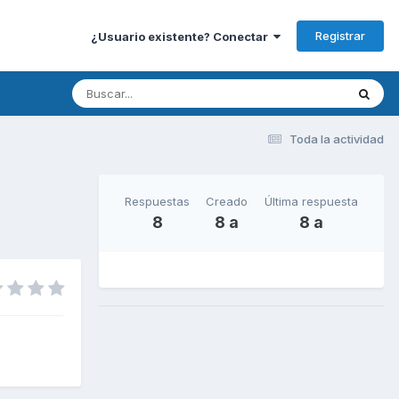
Registrar
¿Usuario existente? Conectar
Toda la actividad
Respuestas
Creado
Última respuesta
8
8 a
8 a