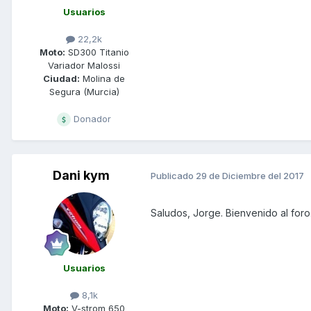
Usuarios
22,2k
Moto:
SD300 Titanio
Variador Malossi
Ciudad:
Molina de
Segura (Murcia)
Donador
Dani kym
Publicado
29 de Diciembre del 2017
Saludos, Jorge. Bienvenido al foro
Usuarios
8,1k
Moto:
V-strom 650