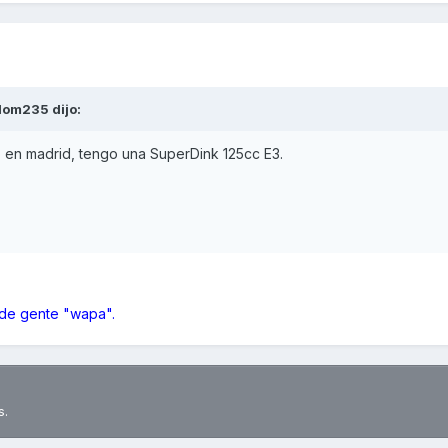
dom235
dijo:
 en madrid, tengo una SuperDink 125cc E3.
 de gente "wapa".
s.