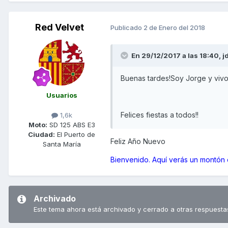
Red Velvet
Publicado
2 de Enero del 2018
En 29/12/2017 a las 18:40,
j
Buenas tardes!Soy Jorge y vivo
Usuarios
Felices fiestas a todos!!
1,6k
Moto:
SD 125 ABS E3
Ciudad:
El Puerto de
Feliz Año Nuevo
Santa María
Bienvenido. Aquí verás un montón
Archivado
Este tema ahora está archivado y cerrado a otras respuesta