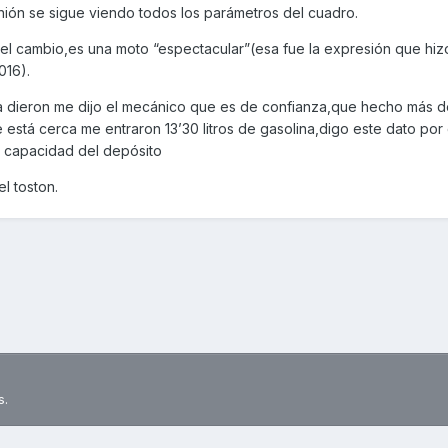
nión se sigue viendo todos los parámetros del cuadro.
l cambio,es una moto “espectacular”(esa fue la expresión que hiz
016).
dieron me dijo el mecánico que es de confianza,que hecho más de 
ue está cerca me entraron 13’30 litros de gasolina,digo este dato po
a capacidad del depósito
el toston.
s.