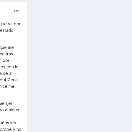
 que va por
 estado
 que me
ce tras
m por
tros,con lo
arse al
e 4,7,cual
 hice me
ien,el
mo a algun
uños les
 probé y no