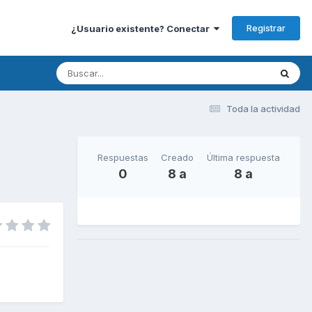
Registrar
¿Usuario existente? Conectar
Toda la actividad
Respuestas
Creado
Última respuesta
0
8 a
8 a