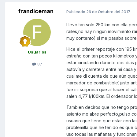
frandiceman
Publicado
26 de Octubre del 2017
Llevo tan solo 250 km con ella pe
railes,no hay ningún movimiento r
muy contento) si me pasaba sobre
Hice el primer repostaje con 195
Usuarios
estraño con tan pocos kilómetros 
estar circulando durante dos días 
87
autovía y carretera entre mi casa y e
cual me di cuenta de que aún qued
marcador de combustible)justo ant
fue mi sorpresa que al hacer el c
salen 4,77 l/100km. El ordenador lo
Tambien deciros que no tengo probl
asiento me abre perfecto,pulso c
usuario que tiene que estar con l
problemilla que he tenido es que 
uso todas las mañanas y funcionan 