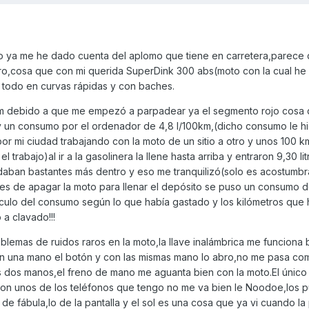
ro ya me he dado cuenta del aplomo que tiene en carretera,parece
aro,cosa que con mi querida SuperDink 300 abs(moto con la cual he
 todo en curvas rápidas y con baches.
 km debido a que me empezó a parpadear ya el segmento rojo cosa
y un consumo por el ordenador de 4,8 l/100km,(dicho consumo le hi
por mi ciudad trabajando con la moto de un sitio a otro y unos 100 k
l trabajo)al ir a la gasolinera la llene hasta arriba y entraron 9,30 li
aban bastantes más dentro y eso me tranquilizó(solo es acostumbr
es de apagar la moto para llenar el depósito se puso un consumo d
álculo del consumo según lo que había gastado y los kilómetros que
 a clavado!!!
emas de ruidos raros en la moto,la llave inalámbrica me funciona b
on una mano el botón y con las mismas mano lo abro,no me pasa co
as dos manos,el freno de mano me aguanta bien con la moto.El único
con unos de los teléfonos que tengo no me va bien le Noodoe,los p
de fábula,lo de la pantalla y el sol es una cosa que ya vi cuando la