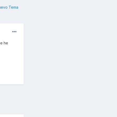
nuevo Tema
ue he