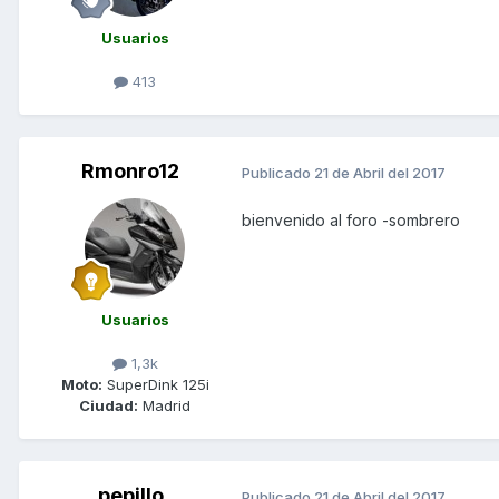
Usuarios
413
Rmonro12
Publicado
21 de Abril del 2017
bienvenido al foro -sombrero
Usuarios
1,3k
Moto:
SuperDink 125i
Ciudad:
Madrid
pepillo
Publicado
21 de Abril del 2017