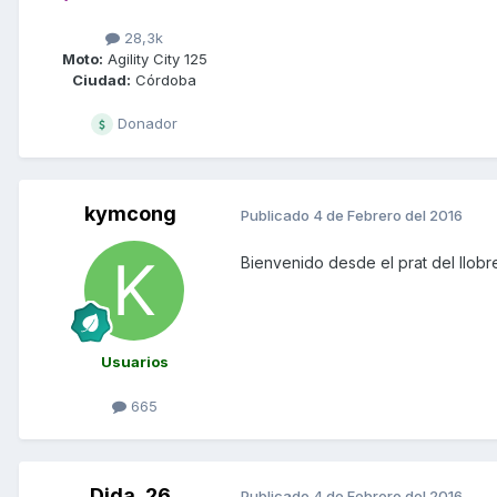
28,3k
Moto:
Agility City 125
Ciudad:
Córdoba
Donador
kymcong
Publicado
4 de Febrero del 2016
Bienvenido desde el prat del llob
Usuarios
665
Dida_26
Publicado
4 de Febrero del 2016