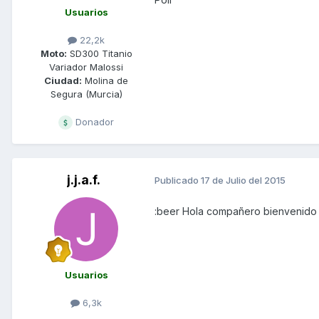
Usuarios
22,2k
Moto:
SD300 Titanio
Variador Malossi
Ciudad:
Molina de
Segura (Murcia)
Donador
j.j.a.f.
Publicado
17 de Julio del 2015
:beer Hola compañero bienvenido 
Usuarios
6,3k