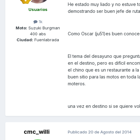
He estado muy liado y no estuve t
Usuarios
demostrando ser buen jefe de ruta 
1k
Moto:
Suzuki Burgman
Como Oscar (ju51)es buen conoced
400 abs
Ciudad:
Fuenlabrada
El tema del desayuno que pregunta
en el destino, pero es difícil enco
el chino que es un restaurante a 
buen sitio para las motos en toda 
moteros.
una vez en destino si se quiere v
cmc_willi
Publicado
20 de Agosto del 2014