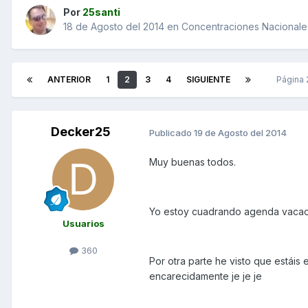
Por
25santi
18 de Agosto del 2014
en
Concentraciones Nacionales
ANTERIOR
1
2
3
4
SIGUIENTE
Página
Decker25
Publicado
19 de Agosto del 2014
Muy buenas todos.
Yo estoy cuadrando agenda vacacio
Usuarios
360
Por otra parte he visto que estái
encarecidamente je je je