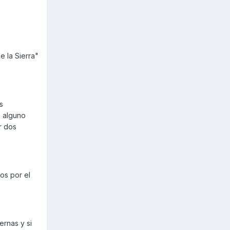
e la Sierra"
s
i alguno
r dos
os por el
ernas y si