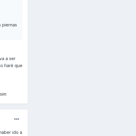
s piernas
va a ser
 lo haré que
isim
haber ido a