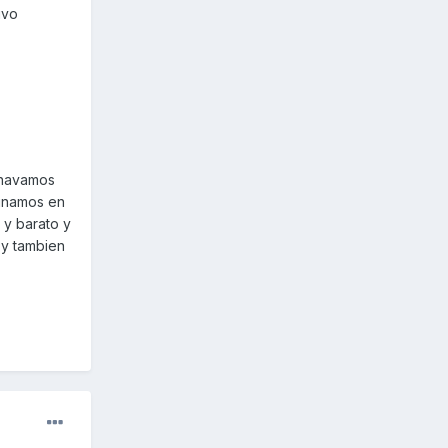
uvo
unavamos
ayunamos en
 y barato y
 y tambien