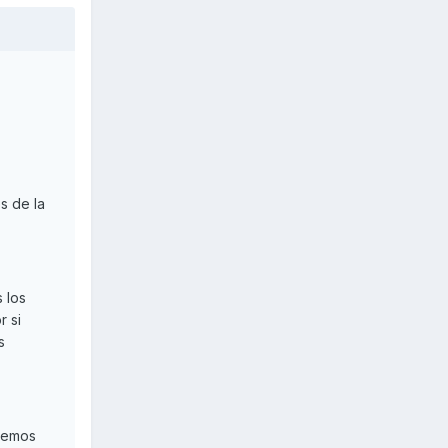
s de la
 los
r si
s
lvemos