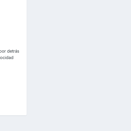
 por detrás
locidad