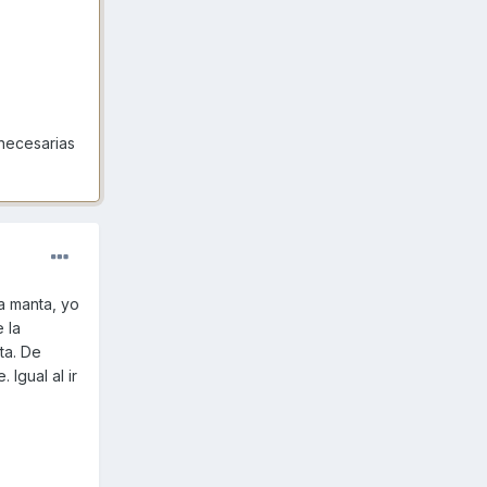
 necesarias
a manta, yo
 la
ta. De
Igual al ir