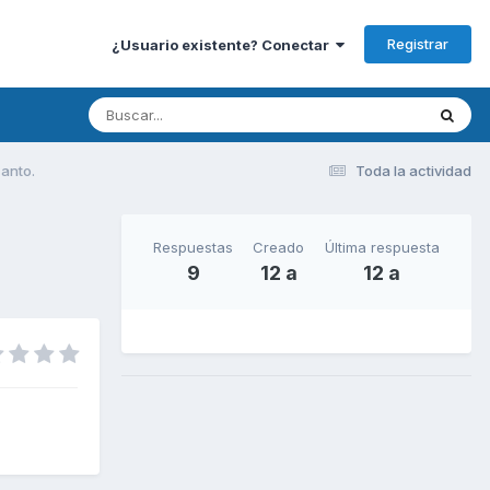
Registrar
¿Usuario existente? Conectar
canto.
Toda la actividad
Respuestas
Creado
Última respuesta
9
12 a
12 a