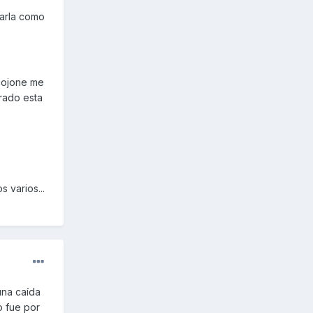
sarla como
acojone me
irado esta
 varios...
una caída
o fue por