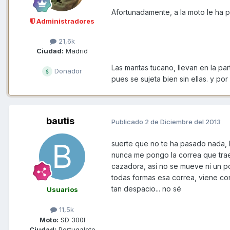
Afortunadamente, a la moto le ha p
Administradores
21,6k
Ciudad:
Madrid
Las mantas tucano, llevan en la pa
Donador
pues se sujeta bien sin ellas. y por
bautis
Publicado
2 de Diciembre del 2013
suerte que no te ha pasado nada, l
nunca me pongo la correa que trae
cazadora, así no se mueve ni un po
todas formas esa correa, viene con 
tan despacio... no sé
Usuarios
11,5k
Moto:
SD 300I
Ciudad:
Portugalete