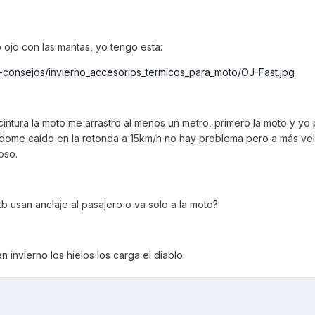
jo con las mantas, yo tengo esta:
t-consejos/invierno_accesorios_termicos_para_moto/OJ-Fast.jpg
 cintura la moto me arrastro al menos un metro, primero la moto y yo
éndome caído en la rotonda a 15km/h no hay problema pero a más ve
oso.
b usan anclaje al pasajero o va solo a la moto?
invierno los hielos los carga el diablo.