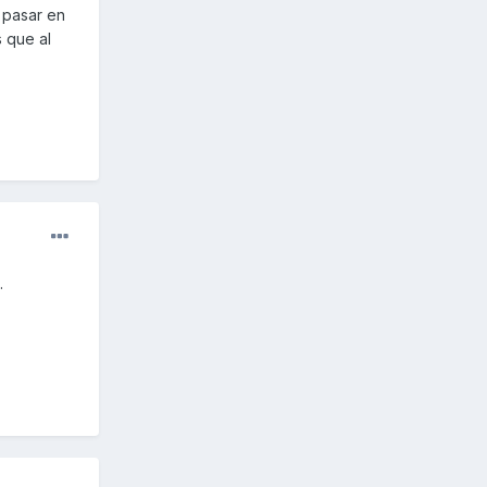
r pasar en
 que al
.