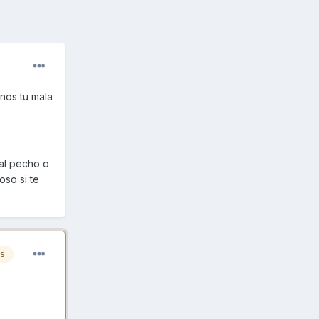
enos tu mala
al pecho o
oso si te
es