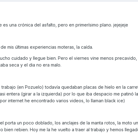
es una crónica del asfalto, pero en primerísimo plano. jejejeje
de mis últimas experiencias moteras, la caída.
mucho cuidado y llegue bien. Pero el viernes vine menos precavido,
taba seca y el dia no era malo.
 trabajo (en Pozuelo) todavía quedaban placas de hielo en la carre
si entera (girar a la izquierda) por lo que iba despacio me patinó l
(por internet he encontrado varios videos, lo llaman black ice)
 el porta un poco doblado, los anclajes de la manta rotos, la moto 
yo bien rebien. Hoy me la he vuelto a traer al trabajo y hemos llegado