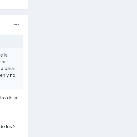
e la
por
 a parar
ten y no
tro de la
de los 2