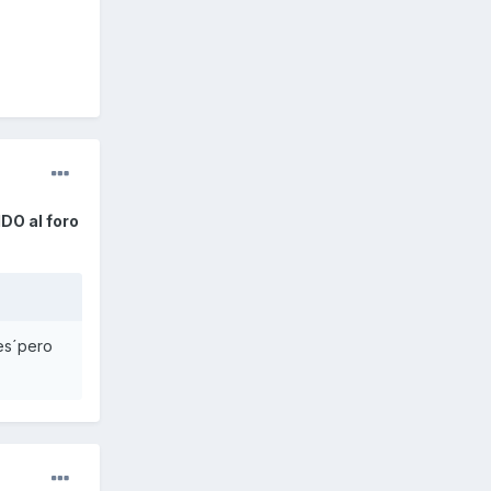
DO al foro
es´pero