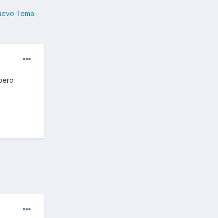
nuevo Tema
´pero