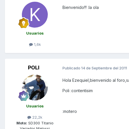
Bienvenido!!! :la ola
Usuarios
1,6k
POLI
Publicado
14 de Septiembre del 2011
Hola Ezequiel,bienvenido al foro,
Poli :contentisim
Usuarios
:motero
22,2k
Moto:
SD300 Titanio
Variador Malossi