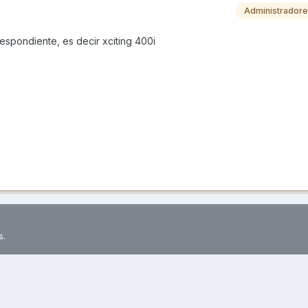
Administrador
espondiente, es decir xciting 400i
s.