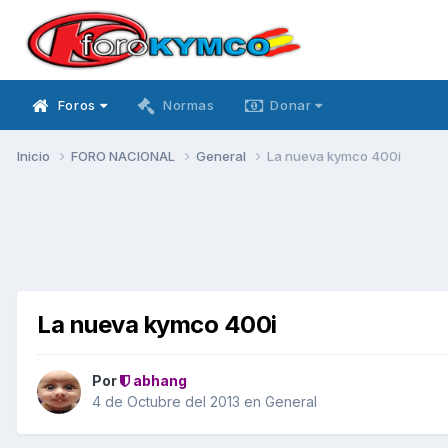
Foros
Normas
Donar
Inicio
FORO NACIONAL
General
La nueva kymco 400i
La nueva kymco 400i
Por
abhang
4 de Octubre del 2013
en
General