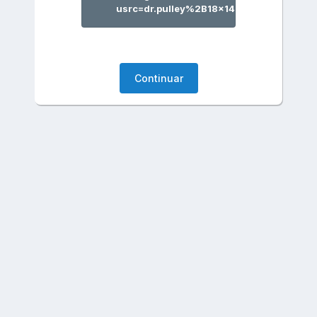
usrc=dr.pulley%2B18x14
Continuar