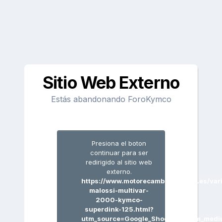
Sitio Web Externo
Estás abandonando ForoKymco
Presiona el boton
continuar para ser
redirigido al sitio web
externo.
https://www.motorecambiosvferrer.es/var
malossi-multivar-
2000-kymco-
superdink-125.html?
utm_source=Google_Shooping&utm_medi