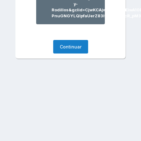
y-
Rodillos&gclid=CjwKCAjwgviIBhBkEiwA10
PnuGNGYLQlpfaUerZ83lvfcaen4hcR_pM
Continuar