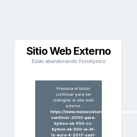
Sitio Web Externo
Estás abandonando ForoKymco
Presiona el boton
continuar para ser
redirigido al sitio web
externo.
https://www.malossistore.es/es/semipole
ventilvar-2000-para-
kymco-ak-550-cc-
kymco-ak-550-ie-4t-
lc-euro-4-2017-saa1-