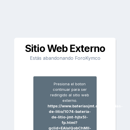
Sitio Web Externo
Estás abandonando ForoKymco
Presiona el boton
continuar para ser
redirigido al sitio web
externo.
https://www.bateriasjmt.com/baterias-
de-litio/1074-bateria-
de-litio-jmt-hjtx5l-
fp.html?
gclid=EAIaIQobChMIl-