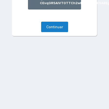
CEvqGR5AIVT0TTCh2wEQlqEAQYCSABEg
Continuar