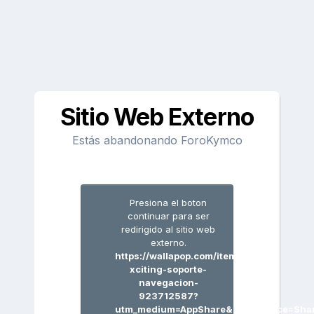
Sitio Web Externo
Estás abandonando ForoKymco
Presiona el boton
continuar para ser
redirigido al sitio web
externo.
https://wallapop.com/item/kymco-
xciting-soporte-
navegacion-
923712587?
utm_medium=AppShare&utm_source=Shar