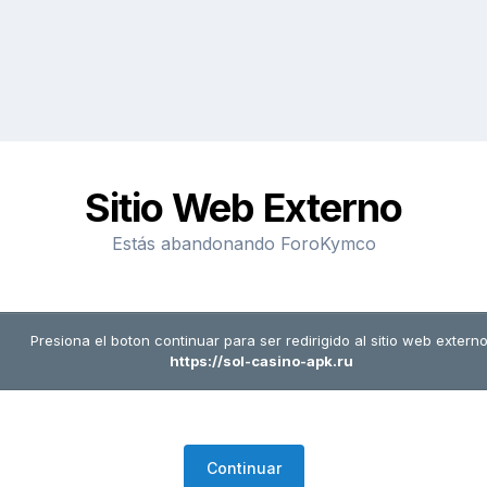
Sitio Web Externo
Estás abandonando ForoKymco
Presiona el boton continuar para ser redirigido al sitio web externo
https://sol-casino-apk.ru
Continuar