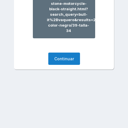
stone-motorcycle-
black-straight.html?
search_query=bull-
it%2Bvaquero&results=20#/251-
color-negro/39-talla-
34
Continuar