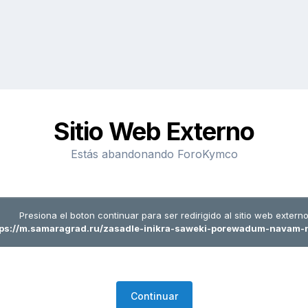
Sitio Web Externo
Estás abandonando ForoKymco
Presiona el boton continuar para ser redirigido al sitio web externo
tps://m.samaragrad.ru/zasadle-inikra-saweki-porewadum-navam-
Continuar