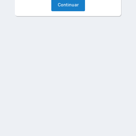
Continuar