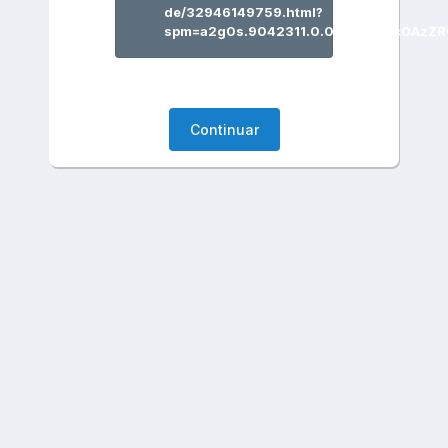
de/32946149759.html?
spm=a2g0s.9042311.0.0.484063c0AzZ
Continuar