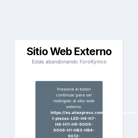
Sitio Web Externo
Estás abandonando ForoKymco
Presiona el boton
continuar para ser
redirigido al sitio web
externo.
https://es.aliexpress.com/item/Aceersun-
1-piezas-LED-H4-H7-
H8-H11-H9-9005-
9006-H1-HB3-HB4-
9012-