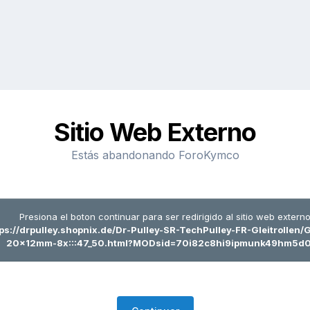
Sitio Web Externo
Estás abandonando ForoKymco
Presiona el boton continuar para ser redirigido al sitio web externo
ps://drpulley.shopnix.de/Dr-Pulley-SR-TechPulley-FR-Gleitrollen/
20x12mm-8x:::47_50.html?MODsid=70i82c8hi9ipmunk49hm5d0